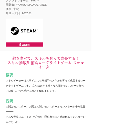
プラットフォーム:
Steam
開発者: YAMAYAMADA GAMES
価格: 未定
​リリース日: 2025年
​
敵を食べて、スキルを奪って成長する！
スキル強奪系 捕食ローグライトゲーム スキル
イーター
概要
スキルイーターはスライムになり相手のスキルを奪って成長するロー
グライトゲームです。 立ちはだかる様々な人間やモンスターを食べ
て成長し、待ち受けるボスを倒しましょう。
説明
人間とモンスター、人間と人間、モンスターとモンスターが争う世界
━━━
そんな世界にム・イズワヅウ国、通称魔王国と呼ばれるモンスターの
国があった。