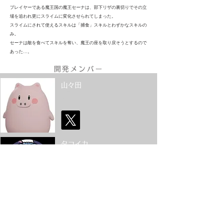
プレイヤーである魔王国の魔王セーナは、部下リザの裏切りでその立
場を追われ更にスライムに変化させられてしまった。
スライムにされて使えるスキルは「捕食」スキルとわずかなスキルの
み。
セーナは敵を食べてスキルを奪い、魔王の座を取り戻そうとするので
あった…。
開発メン
バー
山々田
企画
プログラム
タコイカ
キャラクター
​
背景デザイン​
​あだP
サウンド