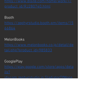
https://www.dlsite.com/home/work/=/
product_id/RJ280740.html
Booth
https://zephyrstudio.booth.pm/items/15
66864
MelonBooks
https://www.melonbooks.co.jp/detail/de
tail.php?product_id=985833
GooglePlay
https://play.google.com/store/apps/deta
ils?
id=com.zephyrstudio.jp.GladiatorOfMons
terGirls
App Store
https://apps.apple.com/jp/app/id15700
20313