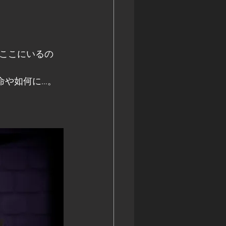
ここにいるの
命や如何に…。