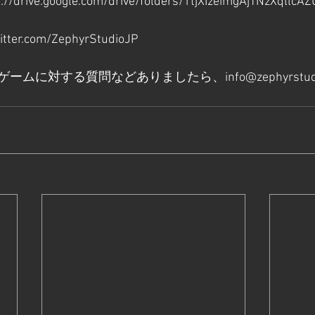
s://drive.google.com/drive/folders/1tjXIzeimgAjTNzXqllc
witter.com/ZephyrStudioJP
ゲームに対する質問などありましたら、
info@zephyrstud